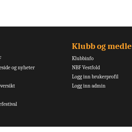
Klubb og medl
F
Klubbinfo
side og nyheter
NBF Vestfold
Logg inn brukerprofil
versikt
Logg inn admin
festival