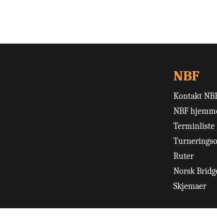
NBF
Kontakt NB
NBF hjemme
Terminliste
Turneringso
Ruter
Norsk Bridge
Skjemaer