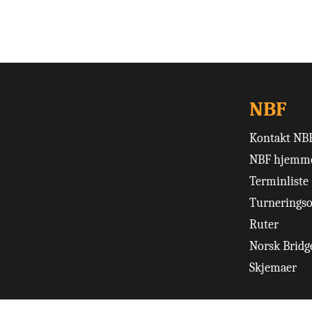
NBF
Kontakt NB
NBF hjemme
Terminliste
Turneringso
Ruter
Norsk Bridge
Skjemaer