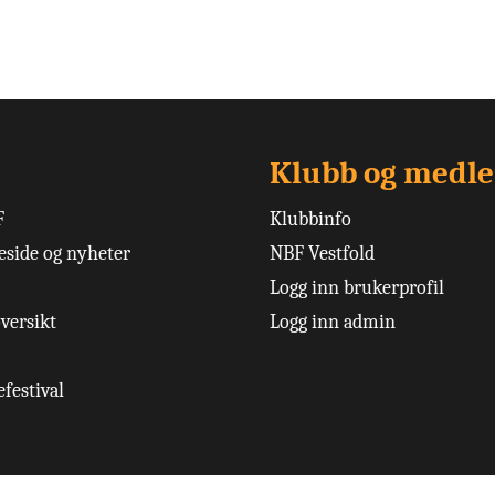
Klubb og medl
F
Klubbinfo
side og nyheter
NBF Vestfold
Logg inn brukerprofil
versikt
Logg inn admin
festival