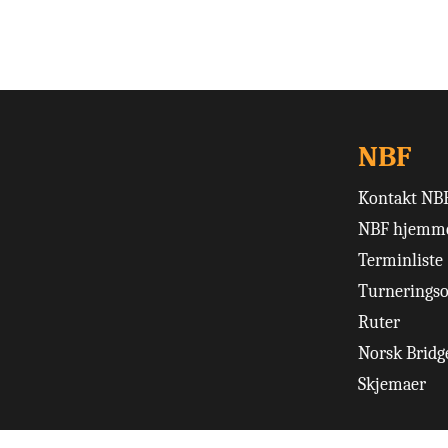
NBF
Kontakt NB
NBF hjemme
Terminliste
Turneringso
Ruter
Norsk Bridge
Skjemaer