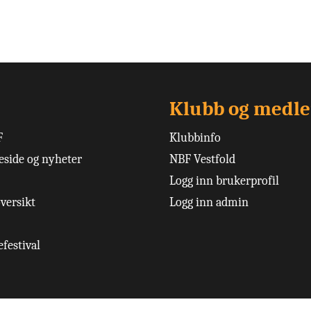
Klubb og medl
F
Klubbinfo
side og nyheter
NBF Vestfold
Logg inn brukerprofil
versikt
Logg inn admin
festival