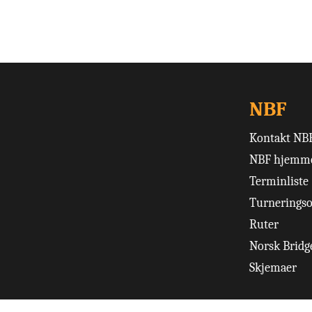
NBF
Kontakt NB
NBF hjemme
Terminliste
Turneringso
Ruter
Norsk Bridge
Skjemaer