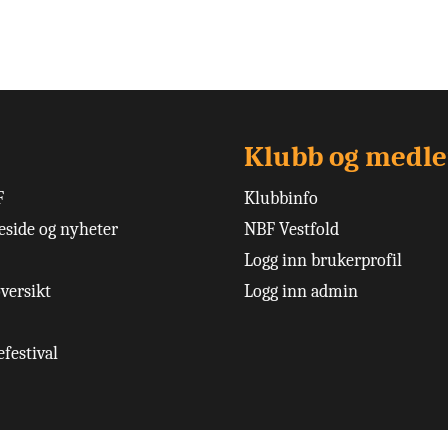
Klubb og medl
F
Klubbinfo
side og nyheter
NBF Vestfold
Logg inn brukerprofil
versikt
Logg inn admin
festival